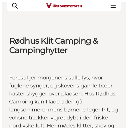
Rødhus Klit Camping &
Feriesteder
Campinghytter
Inspiration
Handicapvenlig ferie
Events
Forestil jer morgenens stille lys, hvor
Overnatning
fuglene synger, og skovens gamle træer
Planlæg din ferie
kaster skygger over pladsen. Hos Rødhus
Camping kan I lade tiden gå
langsommere, mens børnene leger frit, og
voksne trækker vejret dybt i den friske
nordjyske luft. Her mødes klitter, skov og