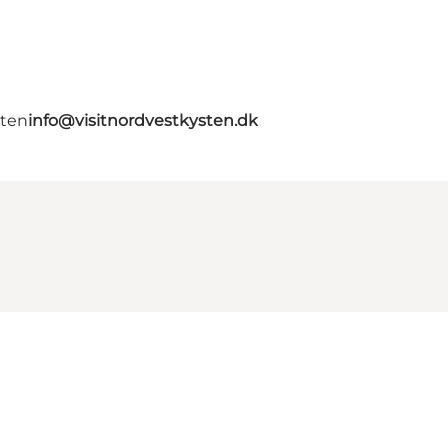
gten
info@visitnordvestkysten.dk