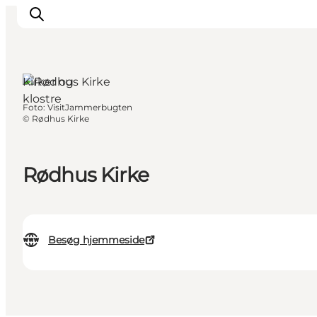
Kirker og
klostre
Foto
:
VisitJammerbugten
Feriesteder
©
Rødhus Kirke
Inspiration
Handicapvenlig ferie
Rødhus Kirke
Events
Overnatning
Planlæg din ferie
Besøg hjemmeside