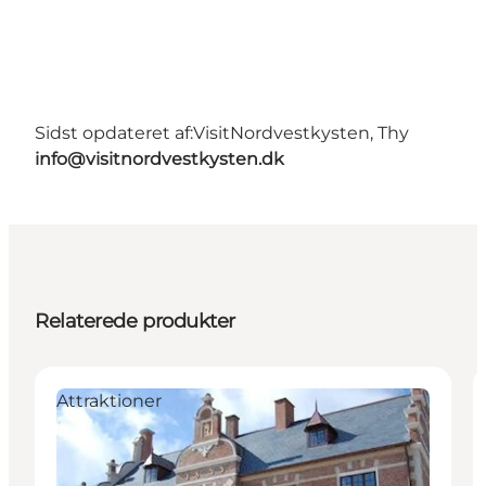
Sidst opdateret af:
VisitNordvestkysten, Thy
info@visitnordvestkysten.dk
Relaterede produkter
Attraktioner