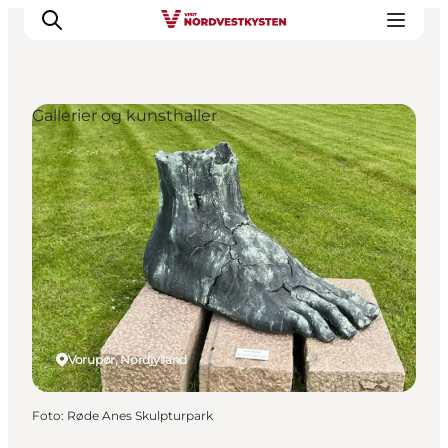
Gallerier og kunsthaller
Feriesteder
Inspiration
Handicapvenlig ferie
Events
Overnatning
Planlæg din ferie
Vorupør, Nordjylland
Foto
:
Røde Anes Skulpturpark