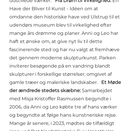
udstillede værker.
Fra Drøm til Virkelighed:
En
Have der Bliver til Kunst - Idéen om at
omdanne den historiske have ved Ulstrup til et
udendørs museum blev til virkelighed efter
mange års drømme og planer. Anni og Leo har
haft et ønske om, at give nyt liv til dette
fascinerende sted og har nu valgt at fremhæve
det gennem moderne skulpturkunst. Parken
inviterer besøgende på en vandring blandt
skulpturer i forskellige størrelser, omgivet af
gamle træer og maleriske landskaber.
Et Møde
der ændrede stedets skæbne:
Samarbejdet
med Misja Kristoffer Rasmussen begyndte i
2006, da Anni og Leo købte tre af hans værker
og begyndte at følge hans kunstneriske rejse.
Mange år senere, i 2023, mødtes de tilfældigt