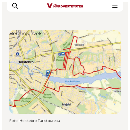
Hesteoplevelser
Feriesteder
Inspiration
Handicapvenlig ferie
Events
Overnatning
Planlæg din ferie
Foto
:
Holstebro Turistbureau