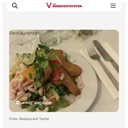
Restauranter
Feriesteder
Inspiration
Handicapvenlig ferie
Events
Overnatning
Planlæg din ferie
Lemvig, Vestjylland
Foto
:
Restaurant Tante