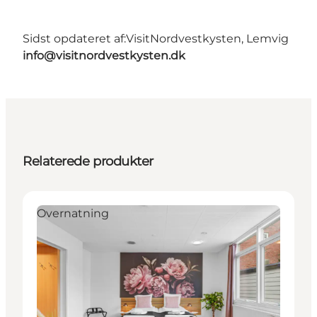
Sidst opdateret af:
VisitNordvestkysten, Lemvig
info@visitnordvestkysten.dk
Relaterede produkter
Overnatning