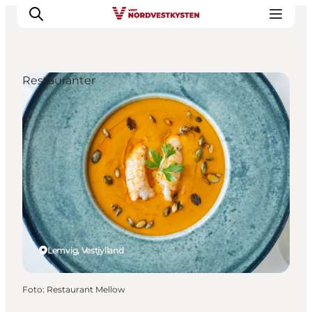
Restauranter
Feriesteder
Inspiration
Handicapvenlig ferie
Events
Overnatning
Planlæg din ferie
Lemvig, Vestjylland
Foto
:
Restaurant Mellow