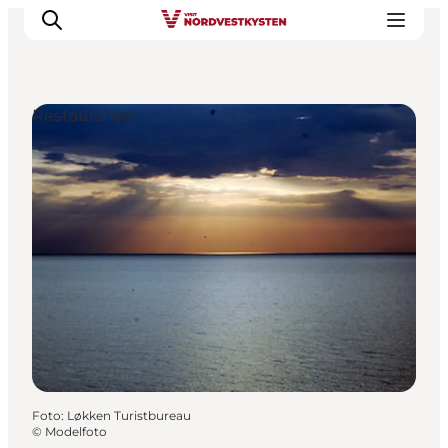
Restauranter
Feriesteder
Inspiration
Handicapvenlig ferie
Events
Overnatning
Planlæg din ferie
Foto
:
Løkken Turistbureau
©
Modelfoto