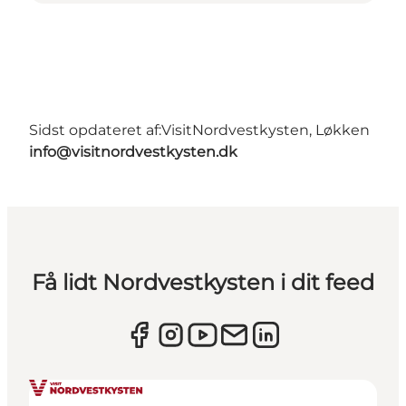
Sidst opdateret af:
VisitNordvestkysten, Løkken
info@visitnordvestkysten.dk
Få lidt Nordvestkysten i dit feed