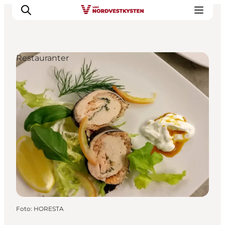
Restauranter
Feriesteder
Inspiration
Handicapvenlig ferie
Events
Overnatning
Planlæg din ferie
Foto
:
HORESTA