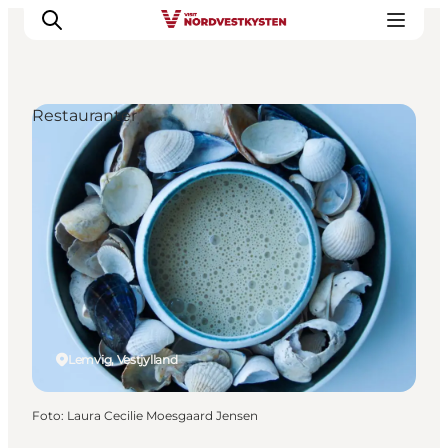
Restauranter
Feriesteder
Inspiration
Handicapvenlig ferie
Events
Overnatning
Planlæg din ferie
Lemvig, Vestjylland
Foto
:
Laura Cecilie Moesgaard Jensen