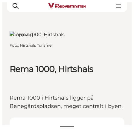
Hirtshals, Nordjylland
Shopping
Foto
:
Hirtshals Turisme
Feriesteder
Inspiration
Handicapvenlig ferie
Rema 1000, Hirtshals
Events
Overnatning
Planlæg din ferie
Rema 1000 i Hirtshals ligger på
Banegårdspladsen, meget centralt i byen.
Se åbningstider