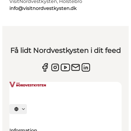
VisitNordvestkysten, Holstebro
info@visitnordvestkysten.dk
Få lidt Nordvestkysten i dit feed
Vælg sprog
Information