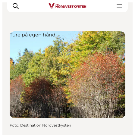
Ture på egen hånd
Feriesteder
Inspiration
Handicapvenlig ferie
Events
Overnatning
Planlæg din ferie
Foto
:
Destination Nordvestkysten