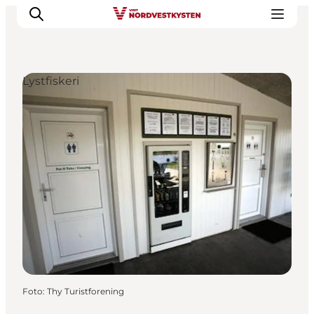
Lystfiskeri
Feriesteder
Inspiration
Handicapvenlig ferie
Events
Overnatning
Planlæg din ferie
Foto
:
Thy Turistforening