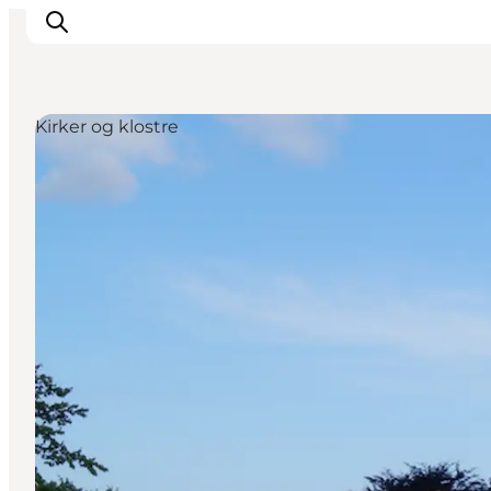
Kirker og klostre
Feriesteder
Inspiration
Handicapvenlig ferie
Events
Overnatning
Planlæg din ferie