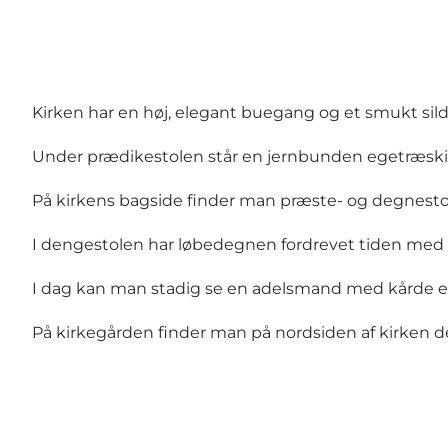
Kirken har en høj, elegant buegang og et smukt si
Under prædikestolen står en jernbunden egetræskiste
På kirkens bagside finder man præste- og degnesto
I dengestolen har løbedegnen fordrevet tiden med 
I dag kan man stadig se en adelsmand med kårde ell
På kirkegården finder man på nordsiden af kirken de