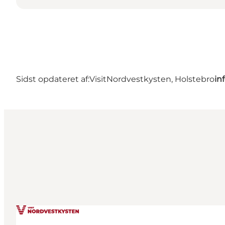
Sidst opdateret af:
VisitNordvestkysten, Holstebro
in