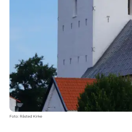
Foto
:
Råsted Kirke