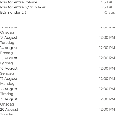
Søndag
03:00 PM
Pris for entré voksne
95 DKK
10 August
12:00 PM
Pris for entré børn 2-14 år
75 DKK
Mandag
Børn under 2 år
Gratis
11 August
12:00 PM
Tirsdag
12 August
12:00 PM
Onsdag
13 August
12:00 PM
Torsdag
Rundtur på ponyer i Family Farm FUN PARK
14 August
12:00 PM
Fredag
Du har mulighed for at komme helt tæt på
15 August
12:00 PM
ponyerne i Family Farm Fun Park ved at få en
Lørdag
16 August
12:00 PM
rundtur på vores ponyer -
hver åbningsdag kl.
Søndag
12.00 og igen kl. 15.00 i skoleferierne.
17 August
12:00 PM
Mandag
Alle kan være med – mindre børn dog ifølge
18 August
12:00 PM
Tirsdag
med voksen.
19 August
12:00 PM
Onsdag
Pris:
10,00 DKK, når entré til Family Farm FUN
20 August
12:00 PM
PARK er betalt.
Torsdag