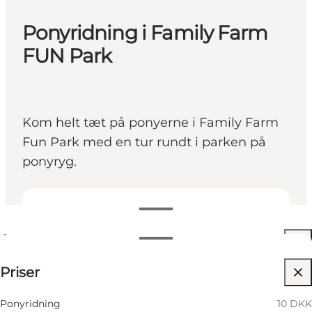
Ponyridning i Family Farm
FUN Park
Kom helt tæt på ponyerne i Family Farm
Fun Park med en tur rundt i parken på
ponyryg.
Se åbningstider
Åbningstider
Se priser
Priser
Besøg hjemmeside
8 August
12:00 PM
Lørdag
03:00 PM
Børn
9 August
12:00 PM
Ponyridning
10 DKK