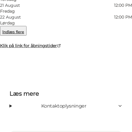
21 August
12:00 PM
Tid:
Kl. 12.00 (og igen 15.00 i skoleferier). Parken
Fredag
er åben fra kl. 10:00-17:00
22 August
12:00 PM
Lørdag
Hvert barn får udleveret en lille gratis madpose
Indlæs flere
til dyrene.
Klik på link for åbningstider
Læs mere
Kontaktoplysninger