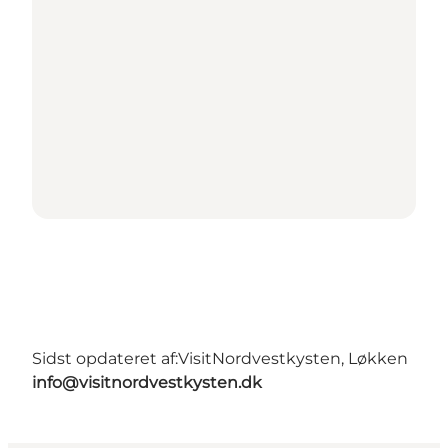
Sidst opdateret af:
VisitNordvestkysten, Løkken
info@visitnordvestkysten.dk