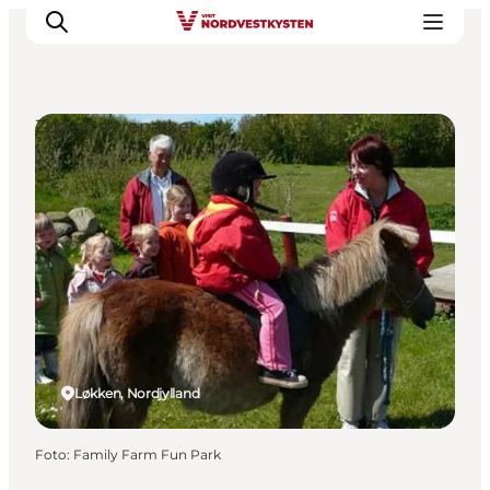
Zoo og dyreparker
Feriesteder
Inspiration
Handicapvenlig ferie
Events
Overnatning
Planlæg din ferie
Løkken, Nordjylland
Foto
:
Family Farm Fun Park