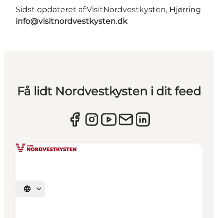
Sidst opdateret af:
VisitNordvestkysten, Hjørring
info@visitnordvestkysten.dk
Få lidt Nordvestkysten i dit feed
Vælg sprog