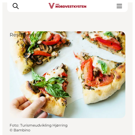
Restauranter
Feriesteder
Inspiration
Handicapvenlig ferie
Events
Overnatning
Planlæg din ferie
Foto
:
Turismeudvikling Hjørring
©
Bambino