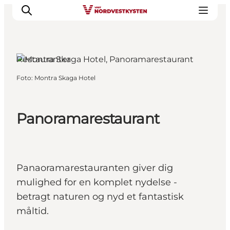
Restauranter
Foto
:
Montra Skaga Hotel
Feriesteder
Inspiration
Handicapvenlig ferie
Panoramarestaurant
Events
Overnatning
Planlæg din ferie
Panaoramarestauranten giver dig
mulighed for en komplet nydelse -
betragt naturen og nyd et fantastisk
måltid.