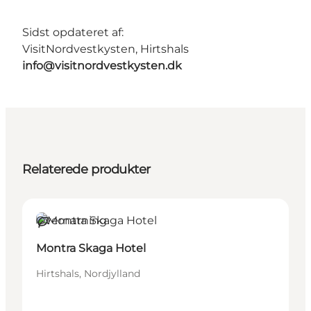
Sidst opdateret af:
VisitNordvestkysten, Hirtshals
info@visitnordvestkysten.dk
Relaterede produkter
Overnatning
Bæredygtige oplevelser
Montra Skaga Hotel
Hirtshals, Nordjylland