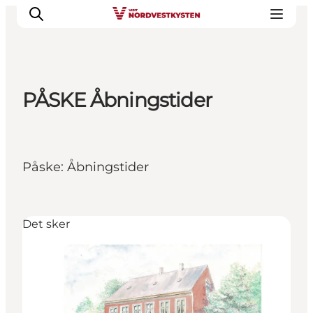
PÅSKE Åbningstider
Feriesteder
Inspiration
Handicapvenlig ferie
Påske: Åbningstider
Events
Overnatning
Planlæg din ferie
Det sker