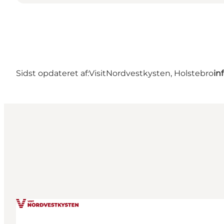
Sidst opdateret af:
VisitNordvestkysten, Holstebro
in