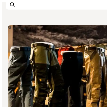
Shopping
Feriesteder
Inspiration
Handicapvenlig ferie
Events
Overnatning
Planlæg din ferie