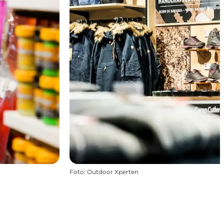
Foto
:
Outdoor Xperten