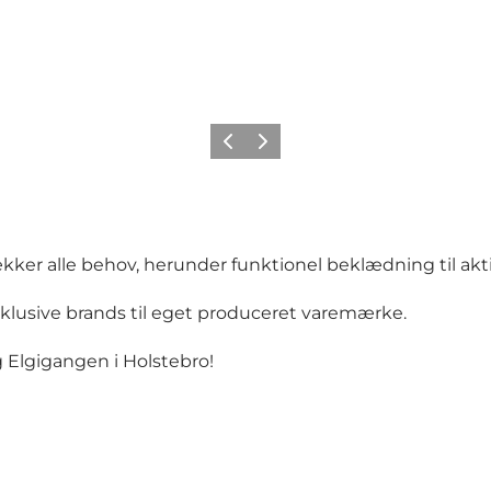
Forrige
Næste
ker alle behov, herunder funktionel beklædning til aktiv
sklusive brands til eget produceret varemærke.
g Elgigangen i Holstebro!