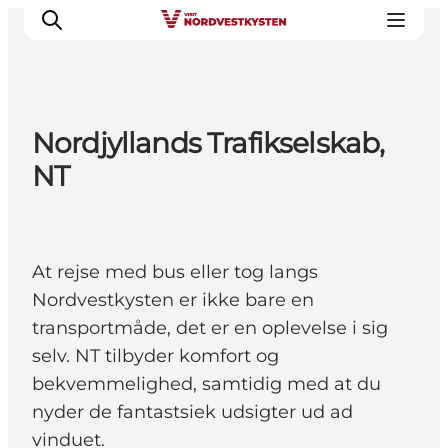
Nordjyllands Trafikselskab,
Feriesteder
NT
Inspiration
Handicapvenlig ferie
Events
At rejse med bus eller tog langs
Overnatning
Nordvestkysten er ikke bare en
Planlæg din ferie
transportmåde, det er en oplevelse i sig
selv. NT tilbyder komfort og
bekvemmelighed, samtidig med at du
nyder de fantastsiek udsigter ud ad
vinduet.