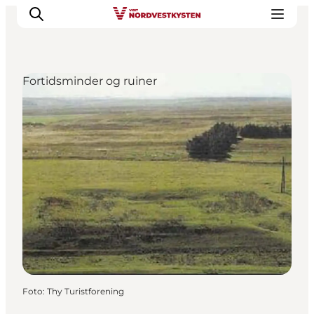
Fortidsminder og ruiner
Feriesteder
Inspiration
Handicapvenlig ferie
Events
Overnatning
Planlæg din ferie
Foto
:
Thy Turistforening