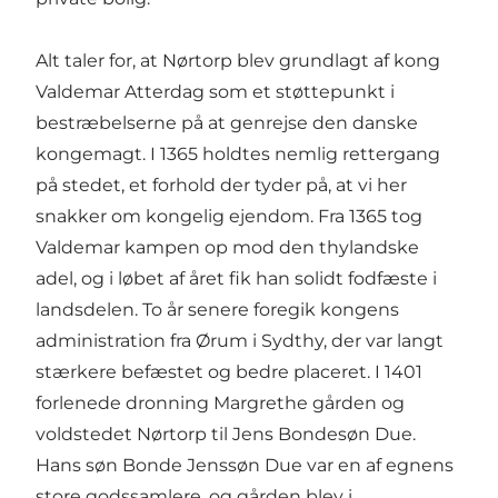
Alt taler for, at Nørtorp blev grundlagt af kong
Valdemar Atterdag som et støttepunkt i
bestræbelserne på at genrejse den danske
kongemagt. I 1365 holdtes nemlig rettergang
på stedet, et forhold der tyder på, at vi her
snakker om kongelig ejendom. Fra 1365 tog
Valdemar kampen op mod den thylandske
adel, og i løbet af året fik han solidt fodfæste i
landsdelen. To år senere foregik kongens
administration fra Ørum i Sydthy, der var langt
stærkere befæstet og bedre placeret. I 1401
forlenede dronning Margrethe gården og
voldstedet Nørtorp til Jens Bondesøn Due.
Hans søn Bonde Jenssøn Due var en af egnens
store godssamlere, og gården blev i