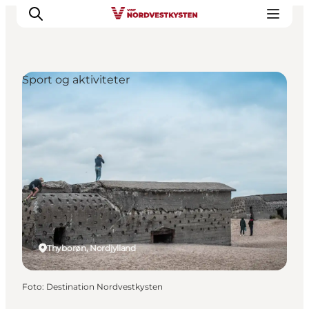
Sport og aktiviteter
Feriesteder
Inspiration
Handicapvenlig ferie
Events
Overnatning
Planlæg din ferie
Thyborøn, Nordjylland
Foto
:
Destination Nordvestkysten