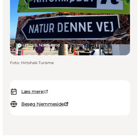
Hirtshals, Nordjylland
Foto
:
Hirtshals Turisme
Læs mere;
Besøg hjemmeside