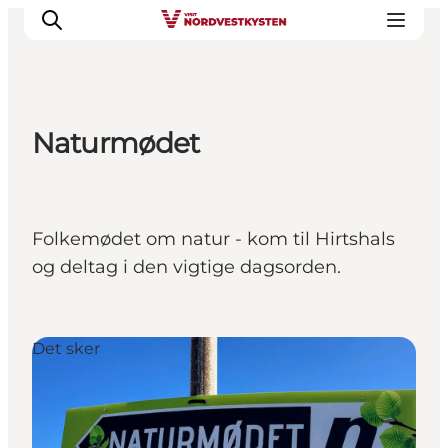
Naturmødet
Feriesteder
Inspiration
Handicapvenlig ferie
Folkemødet om natur - kom til Hirtshals
Events
og deltag i den vigtige dagsorden.
Overnatning
Planlæg din ferie
Det sker