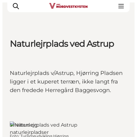
Naturlejrplads ved Astrup
Feriesteder
Inspiration
Handicapvenlig ferie
Naturlejrplads v/Astrup, Hjørring Pladsen
Events
ligger i et kuperet terræn, ikke langt fra
Overnatning
den fredede Herregård Baggesvogn.
Planlæg din ferie
Shelters og
naturlejrpladser
Foto
:
Turismeudvikling Hjørring