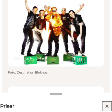
Blokhus, Nordjylland
Foto
:
Destination Blokhus
Gratis
Priser
Min virksomhed, Mig selv, Venner, Børn, Min
partner