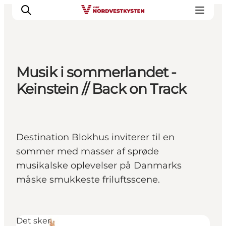
Musik i sommerlandet -
Feriesteder
Keinstein // Back on Track
Inspiration
Handicapvenlig ferie
Events
Destination Blokhus inviterer til en
Overnatning
sommer med masser af sprøde
Planlæg din ferie
musikalske oplevelser på Danmarks
måske smukkeste friluftsscene.
Det sker