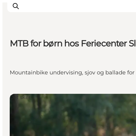
MTB for børn hos Feriecenter S
Feriesteder
Inspiration
Handicapvenlig ferie
Mountainbike undervising, sjov og ballade for
Events
Overnatning
Planlæg din ferie
Det sker