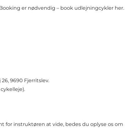
r. Booking er nødvendig –
book udlejningcykler her
.
6, 9690 Fjerritslev.
cykelleje).
t for instruktøren at vide, bedes du oplyse os om