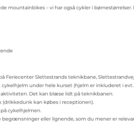
fede mountainbikes – vi har også cykler i børnestørrelse
ørende
 Feriecenter Slettestrands teknikbane, Slettestrandvej 2
cykelhjelm under hele kurset (hjelm er inkluderet i evt. 
g aktiviteten. Det kan blæse lidt på teknikbanen.
ck (drikkedunk kan købes i receptionen).
 på cykelhjelmen.
ke begrænsninger eller lignende, som du mener er relevan