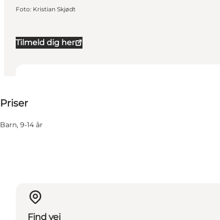
Foto
:
Kristian Skjødt
Tilmeld dig her
125-125 DKK
Priser
Besøg hjemmeside
Barn, 9-14 år
Find vej