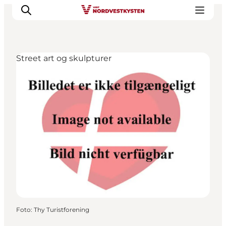
Street art og skulpturer
Feriesteder
Inspiration
Handicapvenlig ferie
Events
Overnatning
Planlæg din ferie
Foto
:
Thy Turistforening