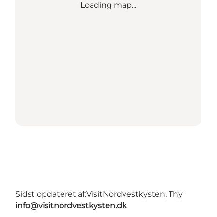
Loading map...
Sidst opdateret af:
VisitNordvestkysten, Thy
info@visitnordvestkysten.dk