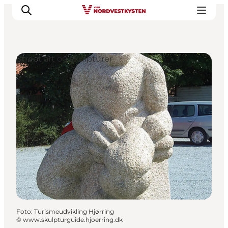
Street art og skulpturer
Feriesteder
Inspiration
Handicapvenlig ferie
Events
Overnatning
Planlæg din ferie
Foto
:
Turismeudvikling Hjørring
©
www.skulpturguide.hjoerring.dk