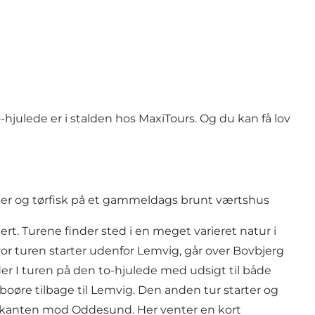
-hjulede er i stalden hos MaxiTours. Og du kan få lov
ajer og tørfisk på et gammeldags brunt værtshus
rt. Turene finder sted i en meget varieret natur i
vor turen starter udenfor Lemvig, går over Bovbjerg
der I turen på den to-hjulede med udsigt til både
øre tilbage til Lemvig. Den anden tur starter og
ord-kanten mod Oddesund. Her venter en kort