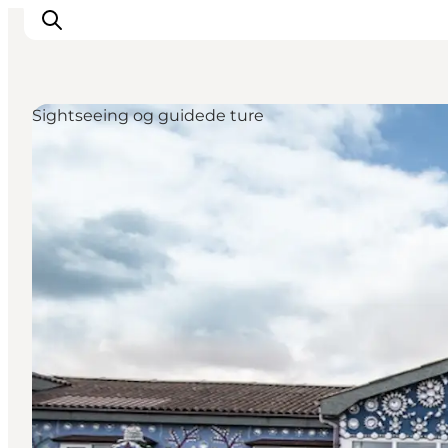
Sightseeing og guidede ture
Feriesteder
Inspiration
Handicapvenlig ferie
Events
Overnatning
Planlæg din ferie