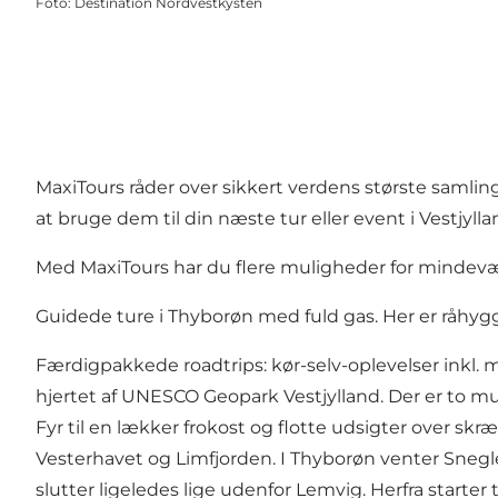
Foto
:
Destination Nordvestkysten
MaxiTours råder over sikkert verdens største samling
at bruge dem til din næste tur eller event i Vestjylla
Med MaxiTours har du flere muligheder for mindevæ
Guidede ture i Thyborøn med fuld gas. Her er råhyg
Færdigpakkede roadtrips: kør-selv-oplevelser inkl. 
hjertet af UNESCO Geopark Vestjylland. Der er to mul
Fyr til en lækker frokost og flotte udsigter over sk
Vesterhavet og Limfjorden. I Thyborøn venter Snegl
slutter ligeledes lige udenfor Lemvig. Herfra start