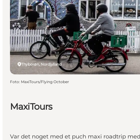
Thyborøn, Nordjylland
Foto
:
MaxiTours/Flying October
MaxiTours
Var det noget med et puch maxi roadtrip med 