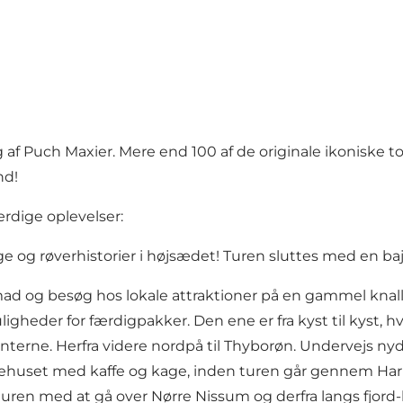
 af Puch Maxier. Mere end 100 af de originale ikoniske to
nd!
rdige oplevelser:
ge og røverhistorier i højsædet! Turen sluttes med en b
mad og besøg hos lokale attraktioner på en gammel knalle
igheder for færdigpakker. Den ene er fra kyst til kyst, h
rænterne. Herfra videre nordpå til Thyborøn. Undervejs ny
ehuset med kaffe og kage, inden turen går gennem Harbo
er turen med at gå over Nørre Nissum og derfra langs fj