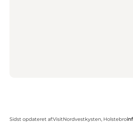
Sidst opdateret af:
VisitNordvestkysten, Holstebro
in