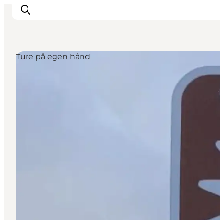
Ture på egen hånd
Feriesteder
Inspiration
Handicapvenlig ferie
Events
Overnatning
Planlæg din ferie