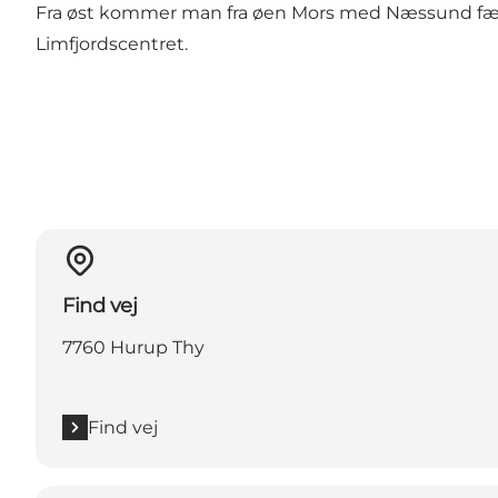
Fra øst kommer man fra øen Mors med Næssund færg
Limfjordscentret.
Find vej
7760 Hurup Thy
Find vej