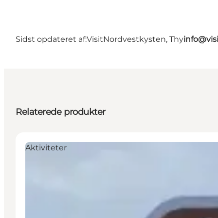
Sidst opdateret af:
VisitNordvestkysten, Thy
info@vis
Relaterede produkter
Aktiviteter