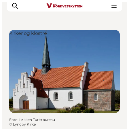
Kirker og klostre
Feriesteder
Inspiration
Handicapvenlig ferie
Events
Overnatning
Planlæg din ferie
Foto
:
Løkken Turistbureau
©
Lyngby Kirke