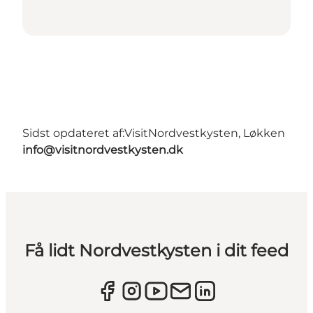
Sidst opdateret af:
VisitNordvestkysten, Løkken
info@visitnordvestkysten.dk
Få lidt Nordvestkysten i dit feed