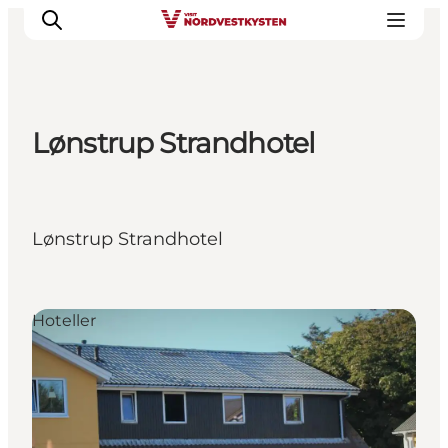
Lønstrup Strandhotel
Feriesteder
Inspiration
Handicapvenlig ferie
Lønstrup Strandhotel
Events
Overnatning
Planlæg din ferie
Hoteller