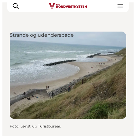
Strande og udendørsbade
Feriesteder
Inspiration
Handicapvenlig ferie
Events
Overnatning
Planlæg din ferie
Foto
:
Lønstrup Turistbureau