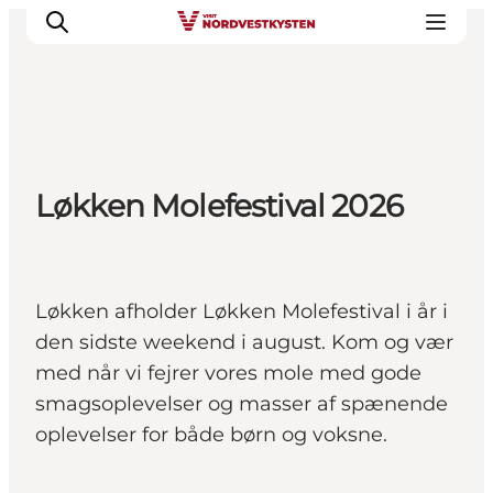
Feriesteder
Løkken Molefestival 2026
Inspiration
Handicapvenlig ferie
Events
Overnatning
Løkken afholder Løkken Molefestival i år i
Planlæg din ferie
den sidste weekend i august. Kom og vær
med når vi fejrer vores mole med gode
smagsoplevelser og masser af spænende
oplevelser for både børn og voksne.