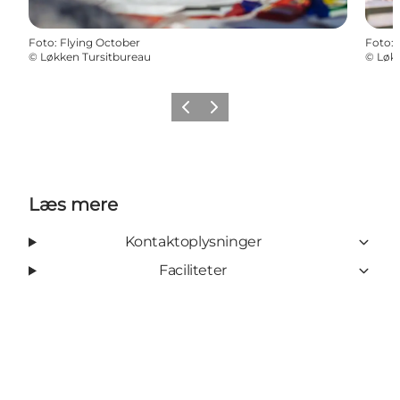
Foto
:
Flying October
Foto
:
©
Løkken Tursitbureau
©
Løkk
Forrige
Næste
Læs mere
Kontaktoplysninger
Faciliteter