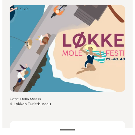
Det sker
Foto
:
Bella Maass
©
Løkken Turistbureau
Datoer og tider