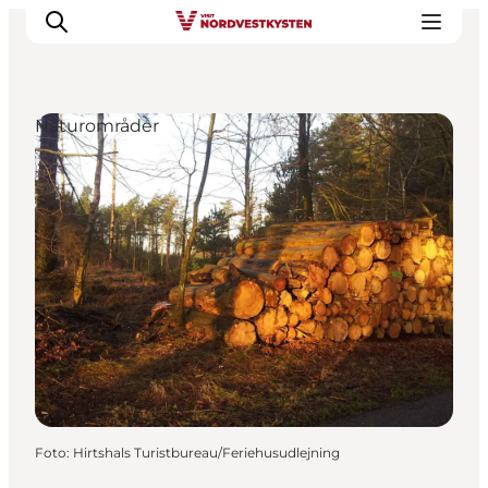
Naturområder
Feriesteder
Inspiration
Handicapvenlig ferie
Events
Overnatning
Planlæg din ferie
Foto
:
Hirtshals Turistbureau/Feriehusudlejning