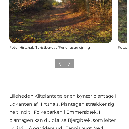
Foto
:
Hirtshals Turistbureau/Feriehusudlejning
Foto
:
Forrige
Næste
Lilleheden Klitplantage er en bynær plantage i
udkanten af Hirtshals. Plantagen strækker sig
helt ind til Folkeparken i Emmersbæk. I
plantagen kan du bl.a. se Bjergbæk, som løber
ud i Kjul Å og videre ud i Tannisbugt. Ved