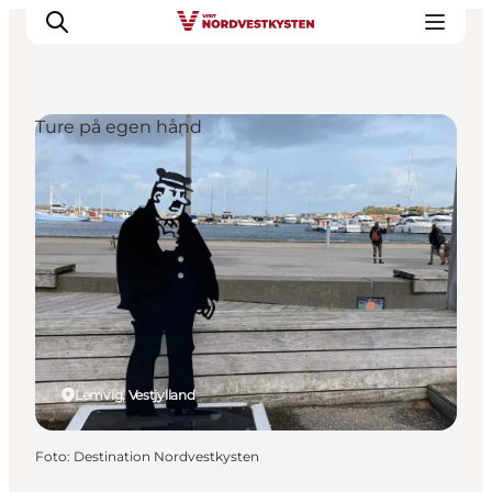
Ture på egen hånd
Feriesteder
Inspiration
Handicapvenlig ferie
Events
Overnatning
Planlæg din ferie
Lemvig, Vestjylland
Foto
:
Destination Nordvestkysten