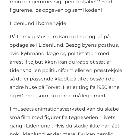
mon der gemmer sig i pengeskabet? Find
figurerne, løs opgaven og saml koden!
Lidenlund i børnehøjde
På Lemvig Museum kan du lege og gå på
opdagelse i Lidenlund. Besøg byens posthus,
avis, købmand, læge og politistation med
arrest. I tøjbutikken kan du købe et sæt af
tidens tøj, en politiuniform eller en præstekjole,
så du er passende klædt på til et besøg i de
andre huse på Torvet. Her er ting fra 1950’erne
og 60’erne, som du gerne må lege med.
I museets animationsværksted kan du skabe
små film med figurer fra tegneserien "Livets
gang i Lidenlund". Hvis du stadig ikke har fået
nok Lidenlund, er der mere! Du kan nemlig