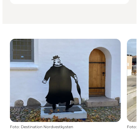
Foto
:
Destination Nordvestkysten
Foto
: