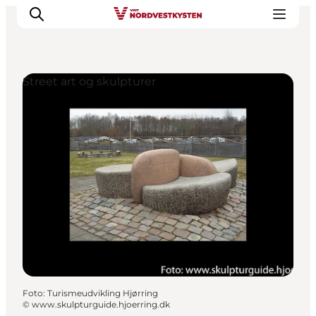
Street art og skulpturer
Feriesteder
Inspiration
Handicapvenlig ferie
Events
Overnatning
Planlæg din ferie
Foto
:
Turismeudvikling Hjørring
©
www.skulpturguide.hjoerring.dk