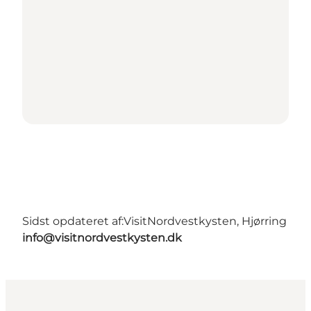
Sidst opdateret af:
VisitNordvestkysten, Hjørring
info@visitnordvestkysten.dk