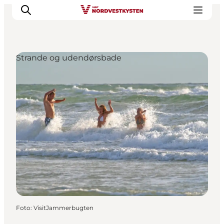
Strande og udendørsbade
Feriesteder
Inspiration
Handicapvenlig ferie
Events
Overnatning
Planlæg din ferie
Foto
:
VisitJammerbugten