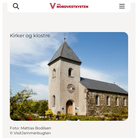
Kirker og klostre
Feriesteder
Inspiration
Handicapvenlig ferie
Events
Overnatning
Planlæg din ferie
Foto
:
Mattias Bodilsen
©
VisitJammerbugten