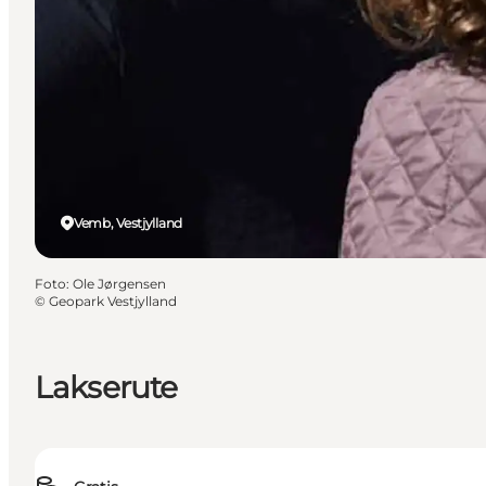
Vemb, Vestjylland
Foto
:
Ole Jørgensen
©
Geopark Vestjylland
Lakserute