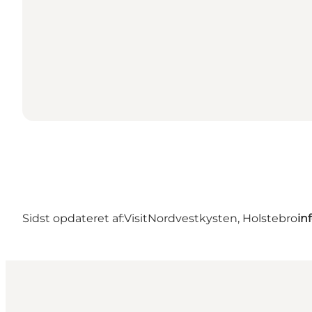
Sidst opdateret af:
VisitNordvestkysten, Holstebro
in