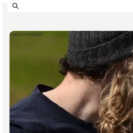
Naturområder
Feriesteder
Inspiration
Handicapvenlig ferie
Events
Overnatning
Planlæg din ferie