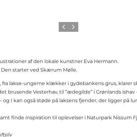
Forrige
Næste
ustrationer af den lokale kunstner Eva Hermann.
. Den starter ved Skærum Mølle.
er, fra lakse-ungerne klækker i gydebankens grus, klarer skæ
brusende Vesterhav, til “ædegilde” i Grønlands ishav - o
 og I kan også støde på laksens fjender, der ligger på lur
amt finde inspiration til oplevelser i Naturpark Nissum Fj
ftsliv