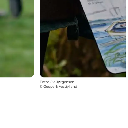
Foto
:
Ole Jørgensen
©
Geopark Vestjylland