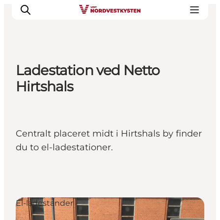
Ladestation ved Netto
Feriesteder
Hirtshals
Inspiration
Handicapvenlig ferie
Events
Centralt placeret midt i Hirtshals by finder
Overnatning
du to el-ladestationer.
Planlæg din ferie
El-ladestander