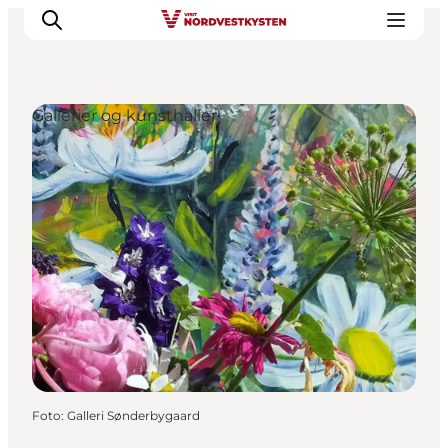
Gallerier og kunsthaller
Feriesteder
Inspiration
Handicapvenlig ferie
Events
Overnatning
Planlæg din ferie
Foto
:
Galleri Sønderbygaard