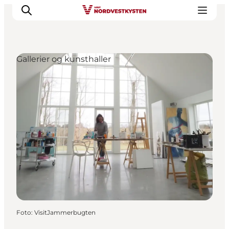
Gallerier og kunsthaller
Feriesteder
Inspiration
Handicapvenlig ferie
Events
Overnatning
Planlæg din ferie
Foto
:
VisitJammerbugten