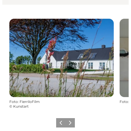
Foto
:
FierriloFilm
Foto
:
©
Kunstart
Forrige
Næste