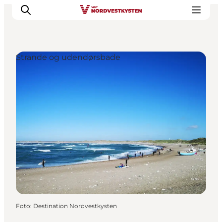
Strande og udendørsbade
Feriesteder
Inspiration
Handicapvenlig ferie
Events
Overnatning
Planlæg din ferie
Foto
:
Destination Nordvestkysten