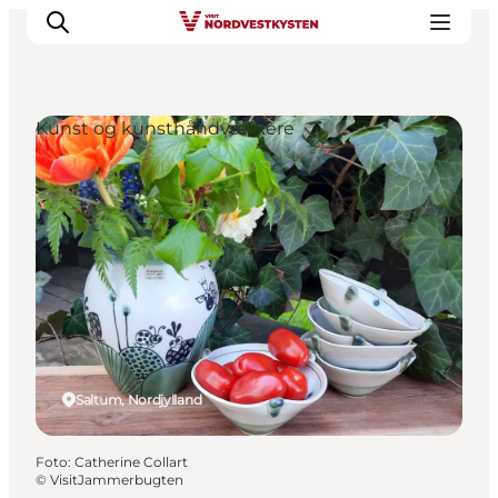
Kunst og kunsthåndværkere
Feriesteder
Inspiration
Handicapvenlig ferie
Events
Overnatning
Planlæg din ferie
Saltum, Nordjylland
Foto
:
Catherine Collart
©
VisitJammerbugten