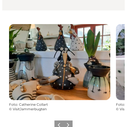
Foto
:
Catherine Collart
Foto
:
©
VisitJammerbugten
©
Vis
Forrige
Næste