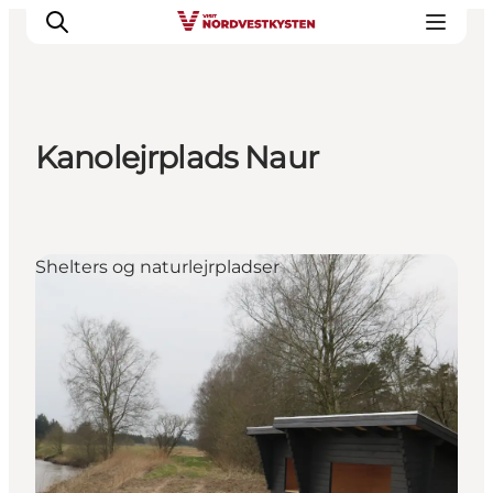
Kanolejrplads Naur
Feriesteder
Inspiration
Handicapvenlig ferie
Shelters og naturlejrpladser
Events
Overnatning
Planlæg din ferie