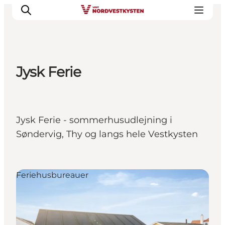
Jysk Ferie
Feriesteder
Inspiration
Handicapvenlig ferie
Jysk Ferie - sommerhusudlejning i
Events
Søndervig, Thy og langs hele Vestkysten
Overnatning
Planlæg din ferie
Feriehusbureauer