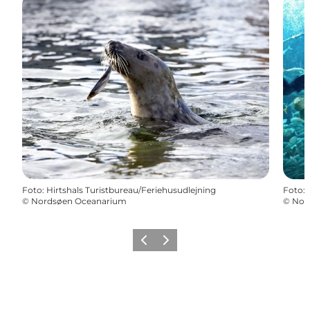
Foto
:
Hirtshals Turistbureau/Feriehusudlejning
Foto
:
©
Nordsøen Oceanarium
©
Nor
Forrige
Næste