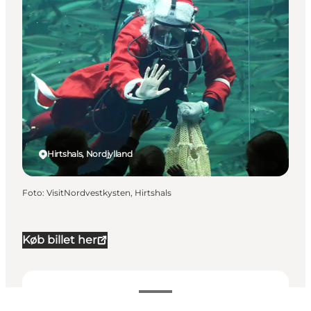
Hirtshals, Nordjylland
Foto
:
VisitNordvestkysten, Hirtshals
Køb billet her
Datoer og tider