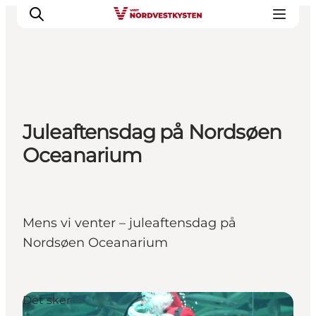
Feriesteder
Juleaftensdag på Nordsøen
Inspiration
Oceanarium
Handicapvenlig ferie
Events
Overnatning
Planlæg din ferie
Mens vi venter – juleaftensdag på
Nordsøen Oceanarium
Det sker