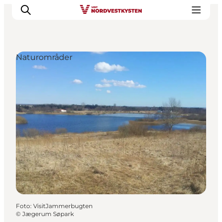
Naturområder
Feriesteder
Inspiration
Handicapvenlig ferie
Events
Overnatning
Planlæg din ferie
Foto
:
VisitJammerbugten
©
Jægerum Søpark