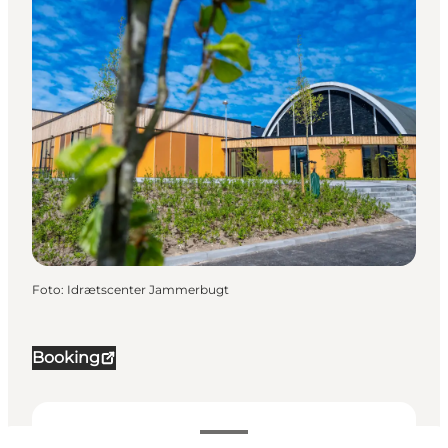
Foto
:
Idrætscenter Jammerbugt
Booking
Se priser