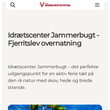
Idrætscenter Jammerbugt -
Feriesteder
Fjerritslev overnatning
Inspiration
Handicapvenlig ferie
Events
Idrætscenter Jammerbugt – det perfekte
Overnatning
udgangspunkt for en aktiv ferie tæt på
Planlæg din ferie
den rå natur med skov, hede og brede
strande.
Vandrerhjem