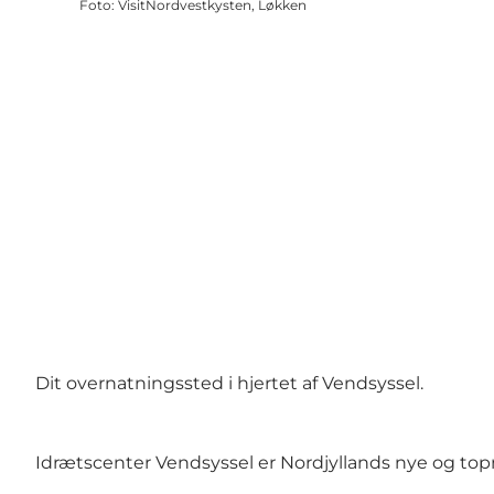
Foto
:
VisitNordvestkysten, Løkken
Dit overnatningssted i hjertet af Vendsyssel.
Idrætscenter Vendsyssel er Nordjyllands nye og to