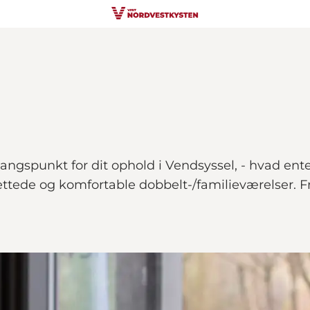
ngspunkt for dit ophold i Vendsyssel, - hvad enten 
rettede og komfortable dobbelt-/familieværelser. Fr