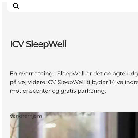
ICV SleepWell
Feriesteder
Inspiration
Handicapvenlig ferie
En overnatning i SleepWell er det oplagte udga
Events
på vej videre. CV SleepWell tilbyder 14 velind
Overnatning
motionscenter og gratis parkering.
Planlæg din ferie
Vandrerhjem