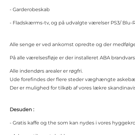
- Garderobeskab
- Fladskærms-tv, og på udvalgte værelser PS3/ Blu-Ra
Alle senge er ved ankomst opredte og der medfølge
På alle værelsesfløje er der installeret ABA brandvars
Alle indendørs arealer er røgfri.
Ude forefindes der flere steder væghængte askeb
Der er mulighed for tilkøb af vores lækre skandinav
Desuden :
- Gratis kaffe og the som kan nydes i vores hyggekrog