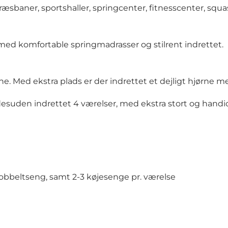
æsbaner, sportshaller, springcenter, fitnesscenter, squa
e med komfortable springmadrasser og stilrent indrettet.
erne. Med ekstra plads er der indrettet et dejligt hjørne m
suden indrettet 4 værelser, med ekstra stort og handi
dobbeltseng, samt 2-3 køjesenge pr. værelse