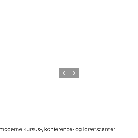
Forrige
Næste
pmoderne kursus-, konference- og idrætscenter.