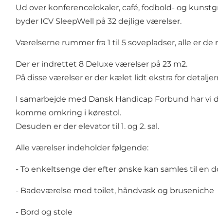
Ud over konferencelokaler, café, fodbold- og kunstgr
byder ICV SleepWell på 32 dejlige værelser.
Værelserne rummer fra 1 til 5 sovepladser, alle er d
Der er indrettet 8 Deluxe værelser på 23 m2.
På disse værelser er der kælet lidt ekstra for detalj
I samarbejde med Dansk Handicap Forbund har vi de
komme omkring i kørestol.
Desuden er der elevator til 1. og 2. sal.
Alle værelser indeholder følgende:
- To enkeltsenge der efter ønske kan samles til en 
- Badeværelse med toilet, håndvask og bruseniche
- Bord og stole